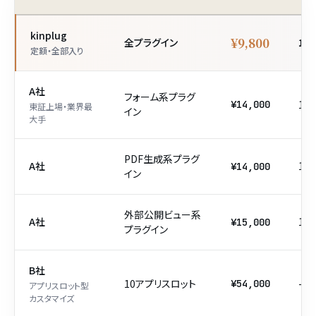
kinplug
¥9,800
全プラグイン
15+
定額・全部入り
A社
フォーム系プラグ
1
¥14,000
東証上場・業界最
イン
大手
PDF生成系プラグ
A社
1
¥14,000
イン
外部公開ビュー系
A社
1
¥15,000
プラグイン
B社
10アプリスロット
-
¥54,000
アプリスロット型
カスタマイズ