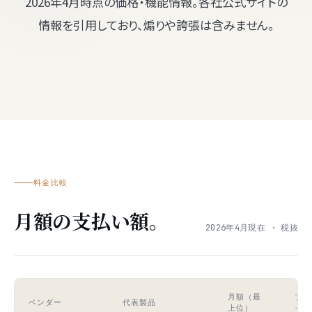
2026年4月時点の価格・機能情報。各社公式サイトの
情報を引用しており、煽りや誇張は含みません。
料金比較
月額の支払い額。
2026年4月現在 · 税抜
月額（最
プラ
ベンダー
代表製品
上位）
イン