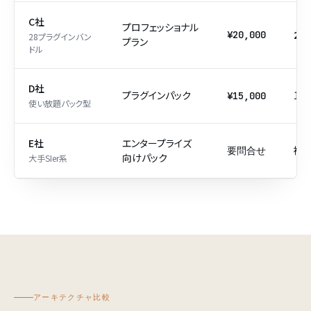
C社
プロフェッショナル
28
¥20,000
28プラグインバン
プラン
ドル
D社
プラグインパック
10+
¥15,000
使い放題パック型
E社
エンタープライズ
複
要問合せ
向けパック
大手SIer系
アーキテクチャ比較