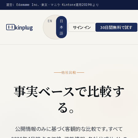
運営: Edamame Inc.
·
東京・マニラ
·
Kintone運用2019年より
EN
日
kinplug
サインイン
30日間無料で試す
本
語
他社比較
事実ベースで比較す
る。
公開情報のみに基づく客観的な比較です。すべて